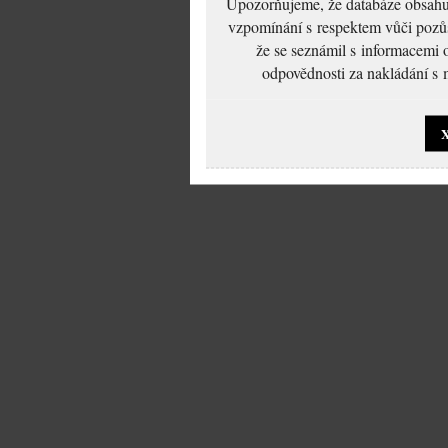
Upozorňujeme, že databáze obsahuje
vzpomínání s respektem vůči pozůs
že se seznámil s informacemi 
odpovědnosti za nakládání s m