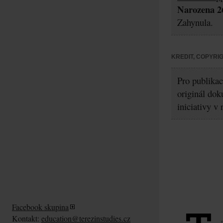
Narozena 26
Zahynula.
KREDIT, COPYRI
Pro publikac
originál dok
iniciativy v
Facebook skupina
Kontakt:
education@terezinstudies.cz