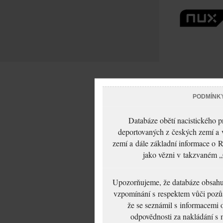
PODMÍNK
Databáze obětí nacistického 
deportovaných z českých zemí a v
zemí a dále základní informace o R
jako vězni v takzvaném „
Upozorňujeme, že databáze obsahuje
vzpomínání s respektem vůči pozůs
že se seznámil s informacemi 
odpovědnosti za nakládání s m