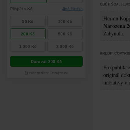
OBĚTI ŠOA, JEJ
Herma Kopp
Narozena 26
Zahynula.
KREDIT, COPYRI
Pro publikac
originál dok
iniciativy v