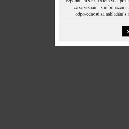
vzpomínání s respektem vůči pozůs
že se seznámil s informacemi 
odpovědnosti za nakládání s m