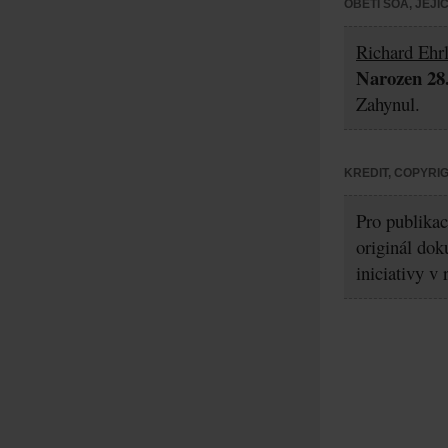
OBĚTI ŠOA, JEJ
Richard Ehrl
Narozen 28.
Zahynul.
KREDIT, COPYRI
Pro publikac
originál dok
iniciativy v