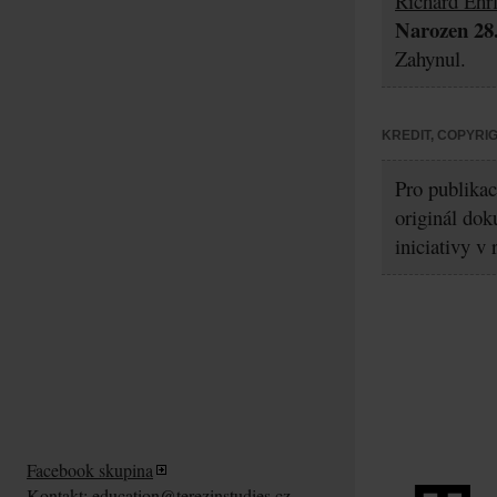
Richard Ehrl
Narozen 28.
Zahynul.
KREDIT, COPYRI
Pro publikac
originál dok
iniciativy v
Facebook skupina
Kontakt:
education@terezinstudies.cz