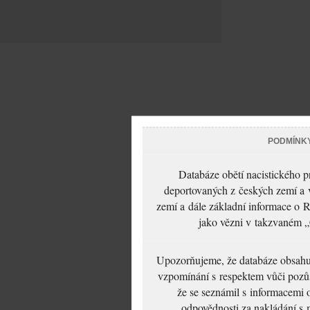
PODMÍNK
Databáze obětí nacistického 
deportovaných z českých zemí a v
zemí a dále základní informace o R
jako vězni v takzvaném „
Upozorňujeme, že databáze obsahuje
vzpomínání s respektem vůči pozůs
že se seznámil s informacemi 
odpovědnosti za nakládání s m