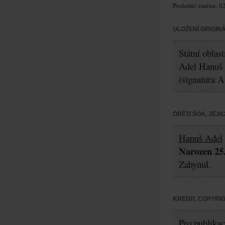
Poslední změna: 02
ULOŽENÍ ORIGIN
Státní oblas
Adel Hanuš
(signatura A
OBĚTI ŠOA, JEJ
Hanuš Adel
Narozen 25.
Zahynul.
KREDIT, COPYRI
Pro publikac