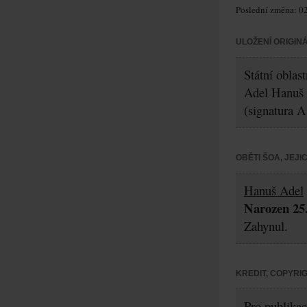
Poslední změna: 02
ULOŽENÍ ORIGIN
Státní oblas
Adel Hanuš
(signatura A
OBĚTI ŠOA, JEJ
Hanuš Adel
Narozen 25.
Zahynul.
KREDIT, COPYRI
Pro publikac