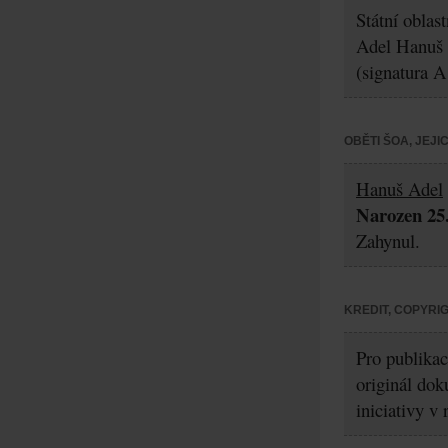
Státní oblas
Adel Hanuš
(signatura A
OBĚTI ŠOA, JEJ
Hanuš Adel
Narozen 25.
Zahynul.
KREDIT, COPYRI
Pro publikac
originál dok
iniciativy v