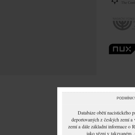
PODMÍNK
Databáze obětí nacistického 
deportovaných z českých zemí a v
zemí a dále základní informace o R
jako vězni v takzvaném „