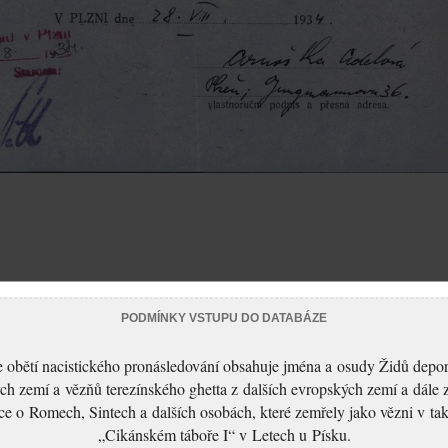
PODMÍNKY VSTUPU DO DATABÁZE
 obětí nacistického pronásledování obsahuje jména a osudy Židů depo
ch zemí a vězňů terezínského ghetta z dalších evropských zemí a dále 
ce o Romech, Sintech a dalších osobách, které zemřely jako vězni v t
„Cikánském táboře I“ v Letech u Písku.