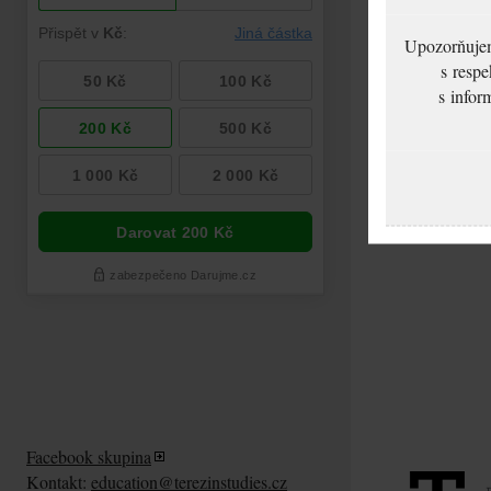
Upozorňujeme
s respe
s infor
Facebook skupina
Kontakt:
education@terezinstudies.cz