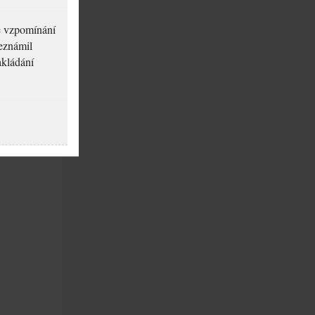
né vzpomínání
seznámil
akládání