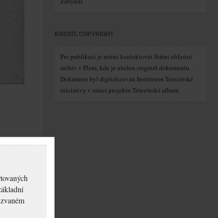
Zahynul.
KREDIT, COPYRIGHT
Pro publikaci je nutné kontaktovat Státní oblastní
archiv v Plzni, kde je uložen originál dokumentu.
Dokument byl digitalizován Institutem Terezínské
iniciativy v rámci projektu Terezínské album.
rtovaných
základní
akzvaném