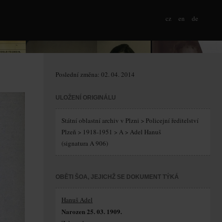
cz
en
de
Poslední změna: 02. 04. 2014
ULOŽENÍ ORIGINÁLU
Státní oblastní archiv v Plzni > Policejní ředitelství
Plzeň > 1918-1951 > A > Adel Hanuš
(signatura A 906)
OBĚTI ŠOA, JEJICHŽ SE DOKUMENT TÝKÁ
Hanuš Adel
Narozen 25. 03. 1909.