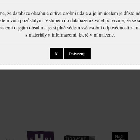
, že databáze obsahuje citlivé osobní údaje a jejím účelem je důstoj
ktem vůči pozůstalým. Vstupem do databáze uživatel potvrzuje, že se 
macemi o jejím obsahu a je si plně vědom své osobní odpovědnosti za n
s materiály a informacemi, které v ní nalezne.
X
Potvrzuji