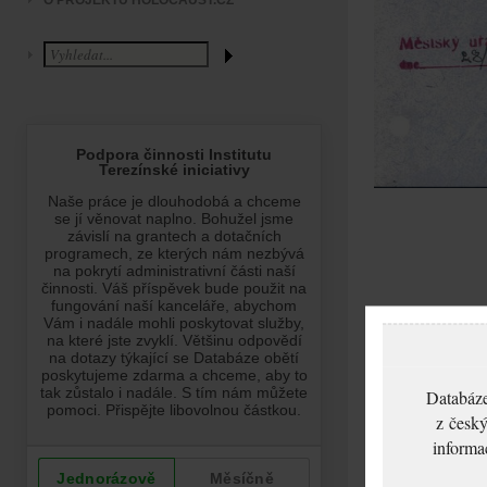
O PROJEKTU HOLOCAUST.CZ
Databáze
z český
informa