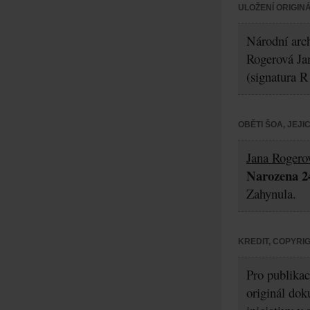
ULOŽENÍ ORIGIN
Národní arch
Rogerová Ja
(signatura R
OBĚTI ŠOA, JEJ
Jana Rogero
Narozena 24
Zahynula.
KREDIT, COPYRI
Pro publikac
originál dok