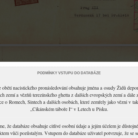
PODMÍNKY VSTUPU DO DATABÁZE
 obětí nacistického pronásledování obsahuje jména a osudy Židů depo
ch zemí a vězňů terezínského ghetta z dalších evropských zemí a dále 
ce o Romech, Sintech a dalších osobách, které zemřely jako vězni v t
„Cikánském táboře I“ v Letech u Písku.
, že databáze obsahuje citlivé osobní údaje a jejím účelem je důstoj
ktem vůči pozůstalým. Vstupem do databáze uživatel potvrzuje, že se 