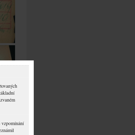
rtovaných
základní
akzvaném
né vzpomínání
seznámil