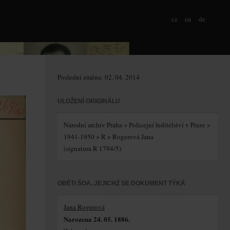
cz
en
de
Poslední změna: 02. 04. 2014
ULOŽENÍ ORIGINÁLU
Národní archiv Praha > Policejní ředitelství v Praze >
1941-1950 > R > Rogerová Jana
(signatura R 1794/5)
OBĚTI ŠOA, JEJICHŽ SE DOKUMENT TÝKÁ
Jana Rogerová
Narozena 24. 05. 1886.