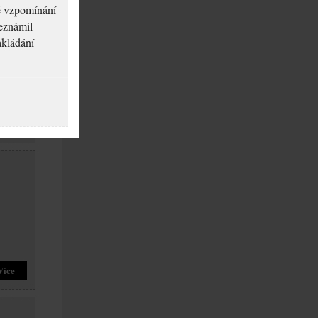
né vzpomínání
seznámil
akládání
Více
Více