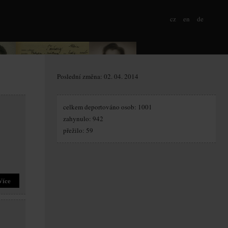
cz
en
de
Poslední změna: 02. 04. 2014
celkem deportováno osob: 1001
zahynulo: 942
přežilo: 59
Více