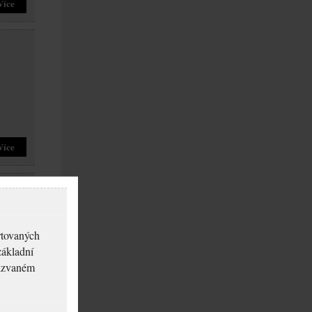
Více
Více
rtovaných
základní
akzvaném
Více