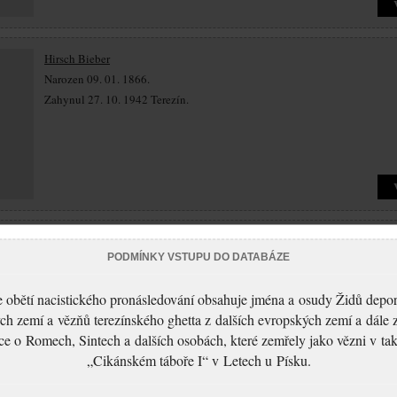
Hirsch Bieber
Narozen 09. 01. 1866.
Zahynul 27. 10. 1942 Terezín.
Bertha Biegeleisen
PODMÍNKY VSTUPU DO DATABÁZE
Narozena 12. 07. 1878.
Zahynula 04. 08. 1943 Terezín.
 obětí nacistického pronásledování obsahuje jména a osudy Židů depo
ch zemí a vězňů terezínského ghetta z dalších evropských zemí a dále 
ce o Romech, Sintech a dalších osobách, které zemřely jako vězni v t
„Cikánském táboře I“ v Letech u Písku.