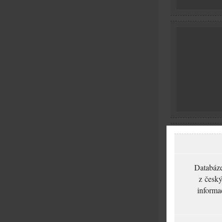
Databáze
z český
informa