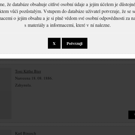
, že databáze obsahuje citlivé osobní údaje a jejím účelem je důstoj
Salomon Bier
ktem vůči pozůstalým. Vstupem do databáze uživatel potvrzuje, že se 
Narozen 28. 02. 1876.
macemi o jejím obsahu a je si plně vědom své osobní odpovědnosti za n
Zahynul Terezín.
s materiály a informacemi, které v ní nalezne.
X
Potvrzuji
Toni Käthe Bier
Narozena 18. 08. 1886.
Zahynula.
Karl Binasch