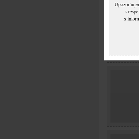
Upozorňujeme
s respe
s infor