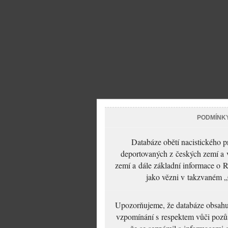
PODMÍNK
Databáze obětí nacistického 
deportovaných z českých zemí a v
zemí a dále základní informace o R
jako vězni v takzvaném „
Upozorňujeme, že databáze obsahuje
vzpomínání s respektem vůči pozůs
že se seznámil s informacemi 