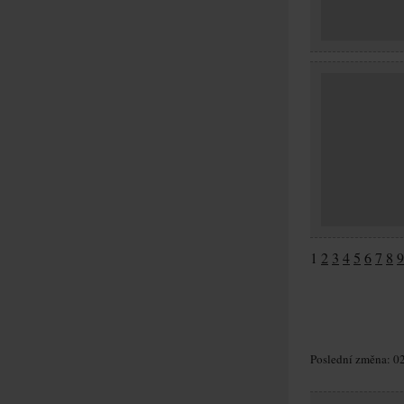
1
2
3
4
5
6
7
8
9
Poslední změna: 02