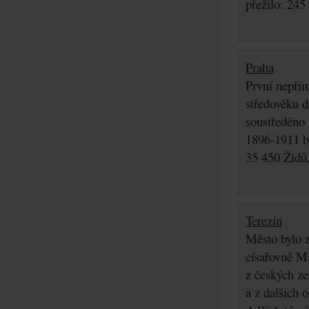
přežilo: 245
Praha
První nepřím
středověku d
soustředěno
1896-1911 by
35 450 Židů,
Terezín
Město bylo z
císařovně Ma
z českých z
a z dalších 