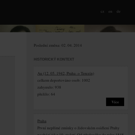
cz
en
de
Poslední změna: 02. 04. 2014
HISTORICKÝ KONTEXT
Au (12. 05. 1942, Praha -> Terezín)
celkem deportováno osob: 1002
zahynulo: 938
přežilo: 64
Více
Praha
První nepřímé zmínky o židovském osídlení Prahy
pochází již z 10. století. Od středověku do roku 1848