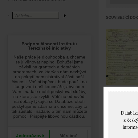
O PROJEKTU HOLOCAUST.CZ
SOUVISEJÍCÍ DO
Klein Adolf: Ozná
o úmrtí, ghetto Ter
Databáze
z český
informa