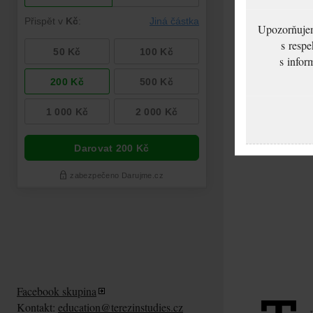
Upozorňujeme
s respe
s infor
Facebook skupina
Kontakt:
education@terezinstudies.cz