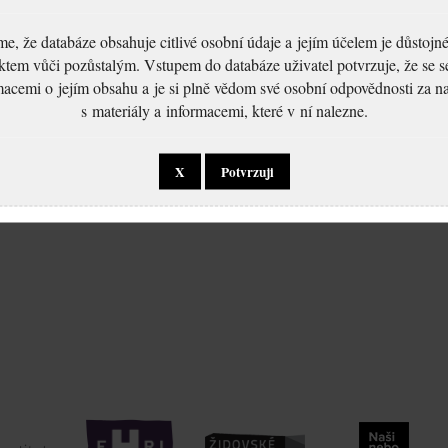
, že databáze obsahuje citlivé osobní údaje a jejím účelem je důstoj
ktem vůči pozůstalým. Vstupem do databáze uživatel potvrzuje, že se 
macemi o jejím obsahu a je si plně vědom své osobní odpovědnosti za n
s materiály a informacemi, které v ní nalezne.
X
Potvrzuji