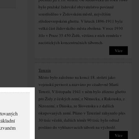
bylo pražské židovské obyvatelstvo povinně
soustředěno v Židovském městě, největším
středoevropském ghettu. V letech 1896-1911 byla
velká část židovského města zbořena. V roce 1930
žilo v Praze 35 450 Židů, většina z nich zemřela v
nacistických koncentračních táborech.
Více
Terezín
Město bylo založeno na konci 18. století jako
vojenská pevnost a nazváno po císařovně Marii
Terezii. V listopadu 1941 v něm bylo zřízeno ghetto
pro Židy z českých zemí, z Německa, z Rakouska, z
Nizozemí, z Dánska, ze Slovenska a z dalších
rtovaných
okupovaných zemí. Přímo v Terezíně zahynulo přes
základní
30 tisíc vězňů, dalších téměr 90 tisíc bylo odtud
akzvaném
posláno do vyhlazovacích táborů na východě.
Více