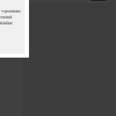
né vzpomínání
seznámil
akládání