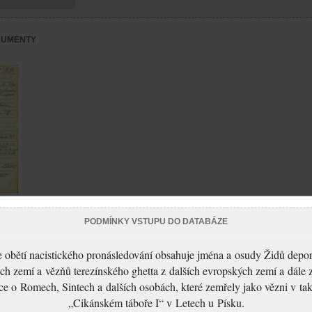
KUMENTY
mení
ezín
PODMÍNKY VSTUPU DO DATABÁZE
 obětí nacistického pronásledování obsahuje jména a osudy Židů depo
ch zemí a vězňů terezínského ghetta z dalších evropských zemí a dále 
ce o Romech, Sintech a dalších osobách, které zemřely jako vězni v t
„Cikánském táboře I“ v Letech u Písku.