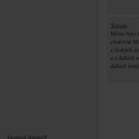
Terezín
Město bylo z
císařovně Ma
z českých z
a z dalších 
dalších témě
Facebook skupina