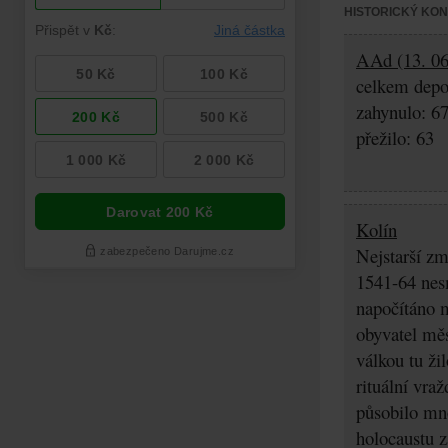
HISTORICKÝ KO
AAd (13. 06.
celkem depo
zahynulo: 6
přežilo: 63
Kolín
Nejstarší zm
1541-64 nes
napočítáno 
obyvatel měs
válkou tu ži
rituální vra
působilo mn
holocaustu z