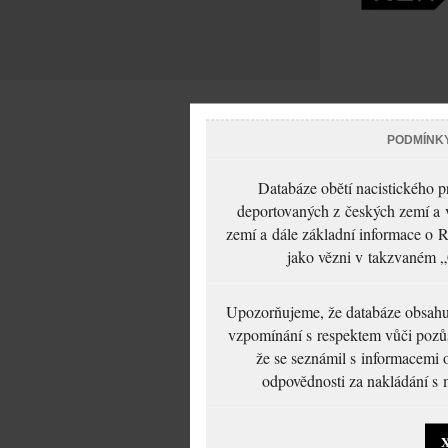
PODMÍNK
Databáze obětí nacistického 
deportovaných z českých zemí a v
zemí a dále základní informace o R
jako vězni v takzvaném „
Upozorňujeme, že databáze obsahuje
vzpomínání s respektem vůči pozůs
že se seznámil s informacemi 
odpovědnosti za nakládání s m