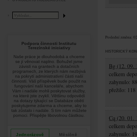
O PROJEKTU HOLOCAUST.CZ
Poslední změna: 02
HISTORICKÝ KO
Bg (12. 09. 
celkem depo
zahynulo: 8
přežilo: 118
Cq (20. 01. 
celkem depo
zahynulo: 1