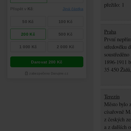
přežilo: 1
Praha
První nepřím
středověku d
soustředěno
1896-1911 by
35 450 Židů,
Terezín
Město bylo z
císařovně Ma
z českých z
a z dalších 