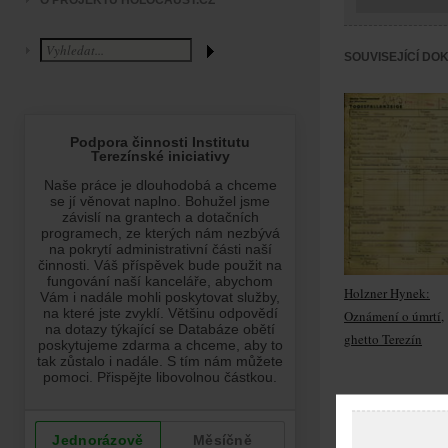
O PROJEKTU HOLOCAUST.CZ
SOUVISEJÍCÍ DO
Holzner Hynek:
Oznámení o úmrtí,
ghetto Terezín