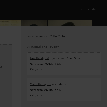
cz
en
de
Poslední změna: 02. 04. 2014
VZTAHUJÍCÍ SE OSOBY
Jana Herzigová
– je vnukem / vnučkou
Narozena 09. 03. 1923.
n)
Zahynula.
Marta Herzigová
– je dítětem
Narozena 20. 10. 1884.
Zahynula.