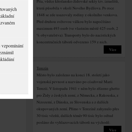
Pita, vůdce křesťansko-židovské sekty tzv. izraelitů,
která působila v okolí Nového Bydžova. Po roce
rtovaných
1848 se zde usazovaly rodiny z okolního venkova.
základní
Před druhou světovou válkou bylo napočítáno
akzvaném
maximum 493 osob (ve vlastním městě 425 osob, 2
% obyvatelstva). Transporty bylo do nacistických
koncentračních táborů odvezeno 159 z nich.
né vzpomínání
Více
seznámil
akládání
Terezín
Město bylo založeno na konci 18. století jako
vojenská pevnost a nazváno po císařovně Marii
Terezii. V listopadu 1941 v něm bylo zřízeno ghetto
pro Židy z českých zemí, z Německa, z Rakouska, z
Nizozemí, z Dánska, ze Slovenska a z dalších
okupovaných zemí. Přímo v Terezíně zahynulo přes
30 tisíc vězňů, dalších téměr 90 tisíc bylo odtud
posláno do vyhlazovacích táborů na východě.
Více