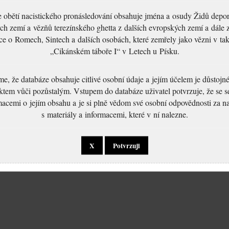
 obětí nacistického pronásledování obsahuje jména a osudy Židů depo
ch zemí a vězňů terezínského ghetta z dalších evropských zemí a dále 
ce o Romech, Sintech a dalších osobách, které zemřely jako vězni v t
„Cikánském táboře I“ v Letech u Písku.
, že databáze obsahuje citlivé osobní údaje a jejím účelem je důstoj
ktem vůči pozůstalým. Vstupem do databáze uživatel potvrzuje, že se 
macemi o jejím obsahu a je si plně vědom své osobní odpovědnosti za n
s materiály a informacemi, které v ní nalezne.
X
Potvrzuji