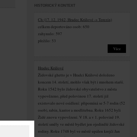
HISTORICKÝ KONTEXT
Ch (17. 12. 1942, Hradec Králové -> Terezín)
celkem deportováno osob: 650
zahynulo: 597
přežilo: 53
Více
Hradec Králové
Židovské ghetto je v Hradci Králové doloženo
koncem 14. století, mohlo však být i mnohem starší.
Roku 1542 bylo židovské obyvatelstvo z města
vypovězeno, před polovinou 17. století již
existovalo nové osídlení: připomíná se 5-7 rodin (52
osob), rabín, kantor a modlitebna. Roku 1652 byli
Židé znovu vypovězeni. V 18. a v 1. polovině 19.
století směly ve městě bydlet jen ojedinělé židovské
rodiny. Roku 1748 byl ve městě upálen krejčí Jan