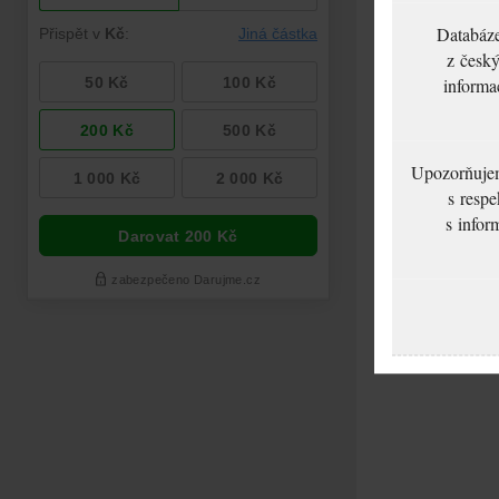
Databáze
z český
informa
Upozorňujeme
s respe
s infor