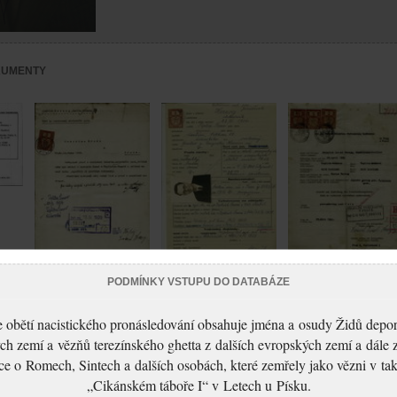
KUMENTY
Herzog Jindřich: Žádost
Herzog Jindřich: Žádost
PODMÍNKY VSTUPU DO DATABÁZE
Herzog Jindřich:
o vydání prozatímního
o vydání cestovního
Vysvědčení
cestovního pasu
 obětí nacistického pronásledování obsahuje jména a osudy Židů depo
pasu
zachovalosti
ch zemí a vězňů terezínského ghetta z dalších evropských zemí a dále 
ce o Romech, Sintech a dalších osobách, které zemřely jako vězni v t
„Cikánském táboře I“ v Letech u Písku.