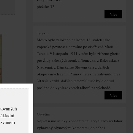
přežilo: 32
Více
Terezín
Město bylo založeno na konci 18. století jako
vojenská pevnost a nazváno po císařovně Marii
Terezii. V listopadu 1941 v něm bylo zřízeno ghetto
pro Židy z českých zemí, z Německa, z Rakouska, z
Nizozemí, z Dánska, ze Slovenska a z dalších
okupovaných zemí. Přímo v Terezíně zahynulo přes
30 tisíc vězňů, dalších téměr 90 tisíc bylo odtud
posláno do vyhlazovacích táborů na východě.
Více
rtovaných
Osvětim
základní
Největší nacistický koncentrační a vyhlazovací tábor
akzvaném
vybavený plynovými komorami, do něhož