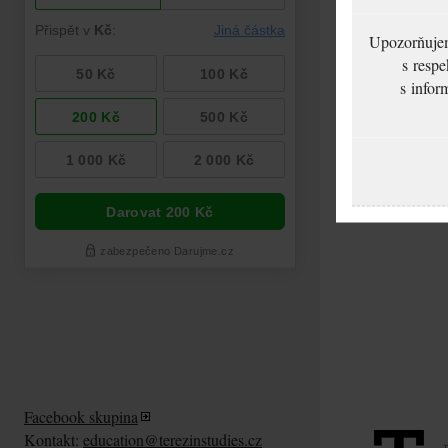
Upozorňujeme
s respe
s infor
Facebook skupina
Kontakt:
education@terezinstudies.cz