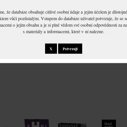
, že databáze obsahuje citlivé osobní údaje a jejím účelem je důstoj
ktem vůči pozůstalým. Vstupem do databáze uživatel potvrzuje, že se 
macemi o jejím obsahu a je si plně vědom své osobní odpovědnosti za n
s materiály a informacemi, které v ní nalezne.
X
Potvrzuji