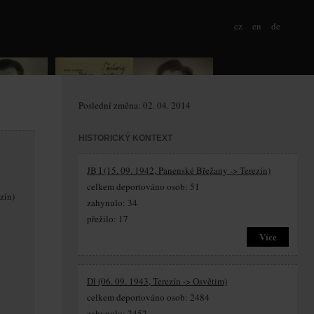
cz
en
de
Poslední změna: 02. 04. 2014
HISTORICKÝ KONTEXT
JB I (15. 09. 1942, Panenské Břežany -> Terezín)
celkem deportováno osob: 51
zín)
zahynulo: 34
přežilo: 17
Více
Dl (06. 09. 1943, Terezín -> Osvětim)
celkem deportováno osob: 2484
zahynulo: 2452