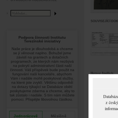
O PROJEKTU HOLOCAUST.CZ
SOUVISEJÍCÍ DO
Herzog Jindřich:
NEZPRACOVÁNO
Databáze
z český
informa