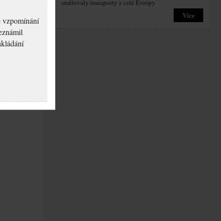
směřovaly transporty z celé Evropy.
Více
né vzpomínání
seznámil
akládání