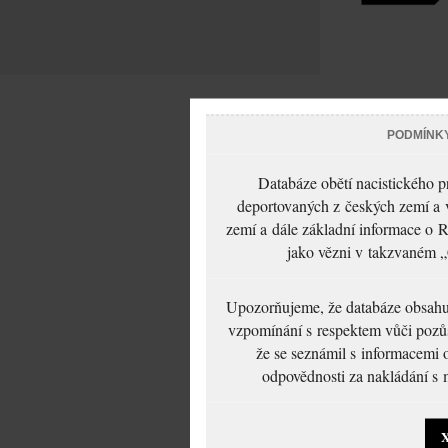
PODMÍNK
Databáze obětí nacistického 
deportovaných z českých zemí a v
zemí a dále základní informace o R
jako vězni v takzvaném „
Upozorňujeme, že databáze obsahuje
vzpomínání s respektem vůči pozůs
že se seznámil s informacemi 
odpovědnosti za nakládání s m