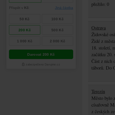
přežilo: 0
Ostrava
Židovské osí
Židé z města
18. století,
začátku 20. 
Část z nich 
táborů. Do O
Terezín
Město bylo z
císařovně Ma
z českých z