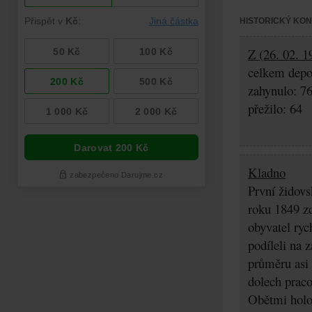
HISTORICKÝ KO
Z (26. 02. 1
celkem depo
zahynulo: 7
přežilo: 64
Kladno
První židovs
roku 1849 zd
obyvatel ryc
podíleli na 
průměru asi 
dolech praco
Obětmi holoc