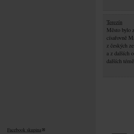
Terezín
Město bylo z
císařovně Ma
z českých z
a z dalších 
dalších témě
Facebook skupina