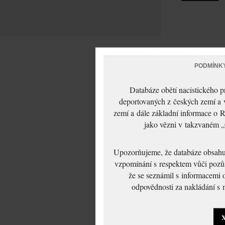
PODMÍNK
Databáze obětí nacistického 
deportovaných z českých zemí a v
zemí a dále základní informace o R
jako vězni v takzvaném „
Upozorňujeme, že databáze obsahuje
vzpomínání s respektem vůči pozůs
že se seznámil s informacemi 
odpovědnosti za nakládání s m