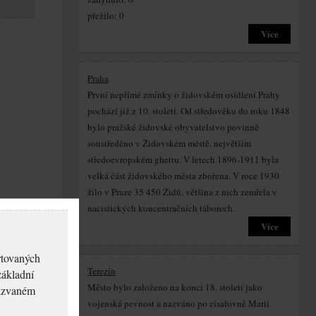
přežilo: 0
Více
Praha
První nepřímé zmínky o židovském osídlení Prahy
pochází již z 10. století. Od středověku do roku 1848
bylo pražské židovské obyvatelstvo povinně
soustředěno v Židovském městě, největším
středoevropském ghettu. V letech 1896-1911 byla
velká část židovského města zbořena. V roce 1930
žilo v Praze 35 450 Židů, většina z nich zemřela v
nacistických koncentračních táborech.
Více
rtovaných
Terezín
základní
Město bylo založeno na konci 18. století jako
akzvaném
vojenská pevnost a nazváno po císařovně Marii