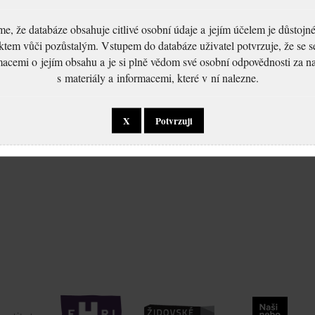
, že databáze obsahuje citlivé osobní údaje a jejím účelem je důstoj
ktem vůči pozůstalým. Vstupem do databáze uživatel potvrzuje, že se 
macemi o jejím obsahu a je si plně vědom své osobní odpovědnosti za n
s materiály a informacemi, které v ní nalezne.
X
Potvrzuji