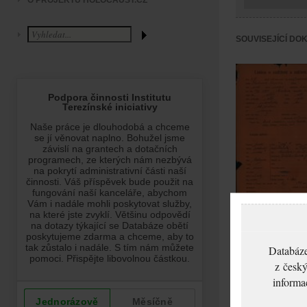
O PROJEKTU HOLOCAUST.CZ
SOUVISEJÍCÍ DO
Hahnová Hedvika:
NEZPRACOVÁNO
Databáze
z český
informa