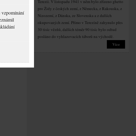
Terezii. V listopadu 1941 v něm bylo zřízeno ghetto
pro Židy z českých zemí, z Německa, z Rakouska, z
né vzpomínání
Nizozemí, z Dánska, ze Slovenska a z dalších
seznámil
okupovaných zemí. Přímo v Terezíně zahynulo přes
akládání
30 tisíc vězňů, dalších téměr 90 tisíc bylo odtud
posláno do vyhlazovacích táborů na východě.
Více