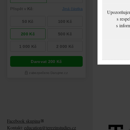
Upozorňujeme
s respe
s infor
Facebook skupina
Kontakt:
education@terezinstudies.cz