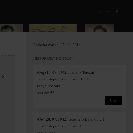
cz
en
de
Poslední změna: 02. 04. 2014
HISTORICKÝ KONTEXT
AAq (13. 07. 1942, Praha -> Terezín)
 15
celkem deportováno osob: 1001
zahynulo: 949
přežilo: 52
Více
AAy (28. 07. 1942, Terezín -> Baranoviči)
celkem deportováno osob: 0
zahynulo: 0