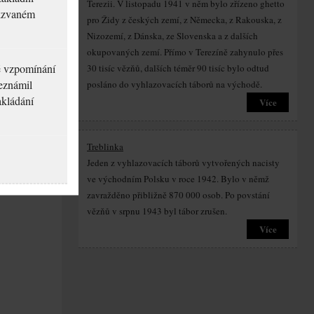
Terezii. V listopadu 1941 v něm bylo zřízeno ghetto
akzvaném
pro Židy z českých zemí, z Německa, z Rakouska, z
Nizozemí, z Dánska, ze Slovenska a z dalších
okupovaných zemí. Přímo v Terezíně zahynulo přes
né vzpomínání
30 tisíc vězňů, dalších téměr 90 tisíc bylo odtud
seznámil
posláno do vyhlazovacích táborů na východě.
akládání
Více
Treblinka
Jeden z vyhlazovacích táborů vytvořených nacisty
ve východním Polsku v roce 1942. Bylo v němž
zavražděno přibližně 870 000 osob. Po povstání
vězňů v srpnu 1943 byl tábor zrušen.
Více