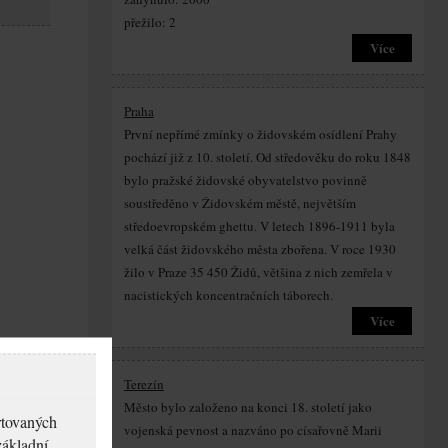
přežilo: 2
Více
Praha
První nepřímé zmínky o židovském osídlení Prahy
pochází již z 10. století. Od středověku do roku 1848
bylo pražské židovské obyvatelstvo povinně
soustředěno v Židovském městě, největším
středoevropském ghettu. V letech 1896-1911 byla
velká část židovského města zbořena. V roce 1930
žilo v Praze 35 450 Židů, většina z nich zemřela v
nacistických koncentračních táborech.
Více
Terezín
Město bylo založeno na konci 18. století jako
rtovaných
vojenská pevnost a nazváno po císařovně Marii
základní