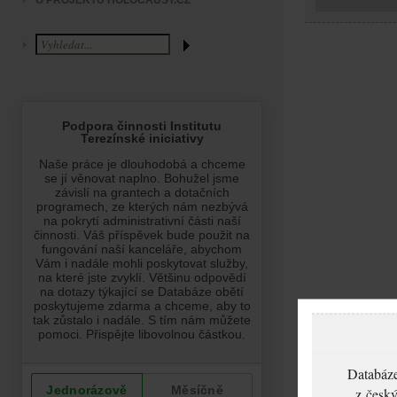
O PROJEKTU HOLOCAUST.CZ
Databáze
z český