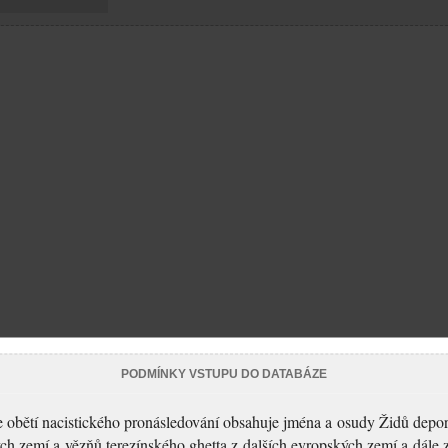
PODMÍNKY VSTUPU DO DATABÁZE
 obětí nacistického pronásledování obsahuje jména a osudy Židů depo
ch zemí a vězňů terezínského ghetta z dalších evropských zemí a dále 