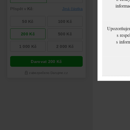
informa
Upozorňujeme
s respe
s infor