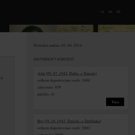
cz
en
de
Poslední změna: 02. 04. 2014
HISTORICKÝ KONTEXT
AAp (09. 07. 1942, Praha -> Terezín)
ká
celkem deportováno osob: 1000
zahynulo: 959
přežilo: 41
Více
Bw (19. 10. 1942, Terezín -> Treblinka)
celkem deportováno osob: 2002
zahynulo: 2000