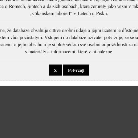
ce o Romech, Sintech a dalších osobách, které zemřely jako vězni v t
„Cikánském táboře I“ v Letech u Písku.
, že databáze obsahuje citlivé osobní údaje a jejím účelem je důstoj
ktem vůči pozůstalým. Vstupem do databáze uživatel potvrzuje, že se 
macemi o jejím obsahu a je si plně vědom své osobní odpovědnosti za n
s materiály a informacemi, které v ní nalezne.
X
Potvrzuji