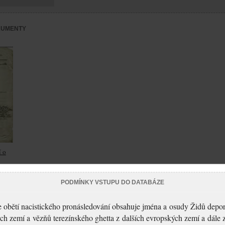
KUMENTY
í o
PODMÍNKY VSTUPU DO DATABÁZE
 obětí nacistického pronásledování obsahuje jména a osudy Židů depo
ch zemí a vězňů terezínského ghetta z dalších evropských zemí a dále 