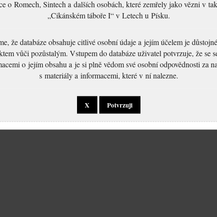
ce o Romech, Sintech a dalších osobách, které zemřely jako vězni v t
„Cikánském táboře I“ v Letech u Písku.
, že databáze obsahuje citlivé osobní údaje a jejím účelem je důstoj
ktem vůči pozůstalým. Vstupem do databáze uživatel potvrzuje, že se 
macemi o jejím obsahu a je si plně vědom své osobní odpovědnosti za n
s materiály a informacemi, které v ní nalezne.
X
Potvrzuji