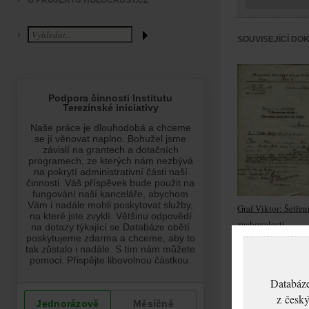
O PROJEKTU HOLOCAUST.CZ
SOUVISEJÍCÍ DO
Graf Viktor: Šetřen
zachovalosti
Databáze
z český