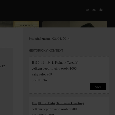
cz
en
de
Poslední změna: 02. 04. 2014
HISTORICKÝ KONTEXT
H (30. 11. 1941, Praha -> Terezín)
a 12
celkem deportováno osob: 1005
zahynulo: 909
přežilo: 96
Více
Eb (18. 05. 1944, Terezín -> Osvětim)
celkem deportováno osob: 2500
zahynulo: 2199