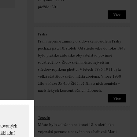
přežilo: 301
Více
Praha
První nepřímé zmínky o židovském osídlení Prahy
pochází již z 10. století. Od středověku do roku 1848
bylo pražské židovské obyvatelstvo povinně
soustředěno v Židovském městě, největším
středoevropském ghettu. V letech 1896-1911 byla
velká část židovského města zbořena. V roce 1930
žilo v Praze 35 450 Židů, většina z nich zemřela v
nacistických koncentračních táborech.
Více
Terezín
Město bylo založeno na konci 18. století jako
rtovaných
vojenská pevnost a nazváno po císařovně Marii
základní