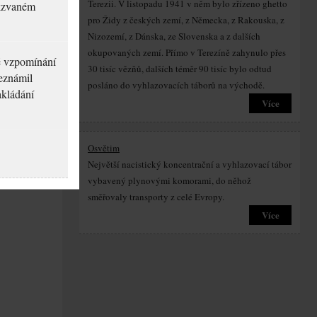
Terezii. V listopadu 1941 v něm bylo zřízeno ghetto
akzvaném
pro Židy z českých zemí, z Německa, z Rakouska, z
Nizozemí, z Dánska, ze Slovenska a z dalších
okupovaných zemí. Přímo v Terezíně zahynulo přes
né vzpomínání
30 tisíc vězňů, dalších téměr 90 tisíc bylo odtud
seznámil
posláno do vyhlazovacích táborů na východě.
akládání
Více
Osvětim
Největší nacistický koncentrační a vyhlazovací tábor
vybavený plynovými komorami, do něhož
směřovaly transporty z celé Evropy.
Více