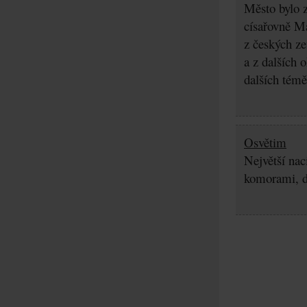
Město bylo z
císařovně Ma
z českých z
a z dalších 
dalších témě
Osvětim
Největší nac
komorami, d