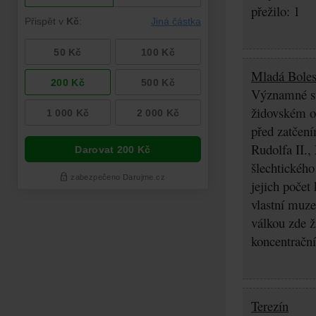
přežilo: 1
Mladá Boles
Významné stř
židovském os
před zatčení
Rudolfa II.,
šlechtického
jejich počet
vlastní muz
válkou zde ž
koncentrační
Terezín