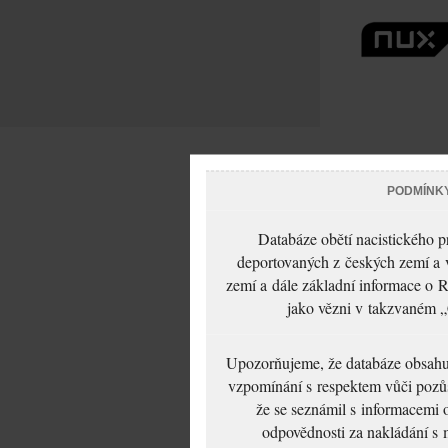
PODMÍNK
Databáze obětí nacistického 
deportovaných z českých zemí a v
zemí a dále základní informace o R
jako vězni v takzvaném „
Upozorňujeme, že databáze obsahuje
vzpomínání s respektem vůči pozůs
že se seznámil s informacemi 
odpovědnosti za nakládání s m