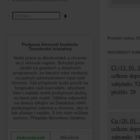
O PROJEKTU HOLOCAUST.CZ
Poslední změna: 02
HISTORICKÝ KO
Cl (13. 01. 
celkem depo
zahynulo: 5
přežilo: 29
Cq (20. 01. 
celkem depo
zahynulo: 1