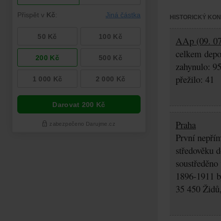
HISTORICKÝ KO
AAp (09. 07
celkem depo
zahynulo: 9
přežilo: 41
Praha
První nepřím
středověku d
soustředěno
1896-1911 by
35 450 Židů,