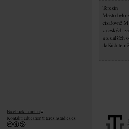
Terezín
Město bylo z
císařovně Ma
z českých z
a z dalších 
dalších témě
Facebook skupina
Kontakt:
education@terezinstudies.cz