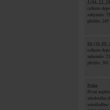
J (04. 12. 1
celkem depo
zahynulo: 7
přežilo: 245
Eb (18. 05. 
celkem depo
zahynulo: 2
přežilo: 301
Praha
První nepřím
středověku d
soustředěno