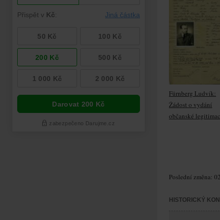
Fürnberg Ludvík:
Žádost o vydání
občanské legitima
Poslední změna: 02
HISTORICKÝ KO