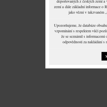
deportovaných z českých zemí a v
zemí a dále základní informace o R
jako vězni v takzvaném „
Upozorňujeme, že databáze obsahuje
vzpomínání s respektem vůči pozůs
že se seznámil s informacemi 
odpovědnosti za nakládání s m