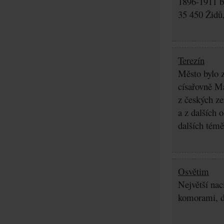
1896-1911 by
35 450 Židů,
Terezín
Město bylo z
císařovně Ma
z českých z
a z dalších 
dalších témě
Osvětim
Největší nac
komorami, d