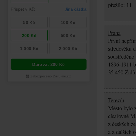
přežilo: 11
Praha
První nepřím
středověku d
soustředěno
1896-1911 by
35 450 Židů,
Terezín
Město bylo z
císařovně Ma
z českých z
a z dalších 