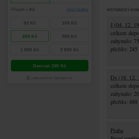
HISTORICKÝ KO
J (04. 12. 1
celkem depo
zahynulo: 7
přežilo: 245
Ds (18. 12. 
celkem depo
zahynulo: 2
přežilo: 488
Praha
První nepřím