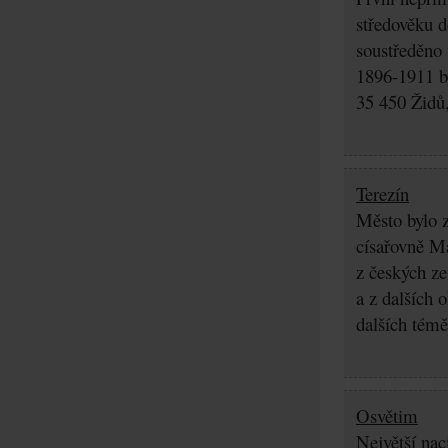
středověku d
soustředěno
1896-1911 by
35 450 Židů,
Terezín
Město bylo z
císařovně Ma
z českých z
a z dalších 
dalších témě
Osvětim
Největší nac