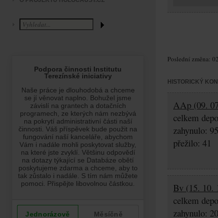
O PROJEKTU HOLOCAUST.CZ
Poslední změna: 02
HISTORICKÝ KO
AAp (09. 07
celkem depo
zahynulo: 9
přežilo: 41
Bv (15. 10. 
celkem depo
zahynulo: 2