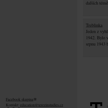
dalších témě
Treblinka
Jeden z vyhl
1942. Bylo v
srpnu 1943 b
Facebook skupina
Kontakt:
education@terezinstudies.cz