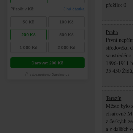
přežilo: 0
Praha
První nepřím
středověku d
soustředěno
1896-1911 by
35 450 Židů,
Terezín
Město bylo z
císařovně Ma
z českých z
a z dalších 