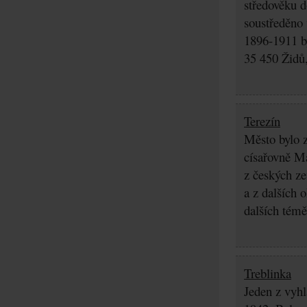
středověku d
soustředěno
1896-1911 by
35 450 Židů,
Terezín
Město bylo z
císařovně Ma
z českých z
a z dalších 
dalších témě
Treblinka
Jeden z vyhl