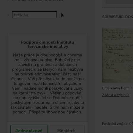
O PROJEKTU HOLOCAUST.CZ
SOUVISEJÍCÍ DO
Erdelyiová Hermín
Žádost o výslech
Poslední změna: 02