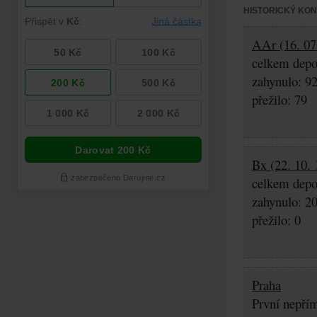
HISTORICKÝ KO
AAr (16. 07.
celkem depo
zahynulo: 9
přežilo: 79
Bx (22. 10. 
celkem depo
zahynulo: 2
přežilo: 0
Praha
První nepřím