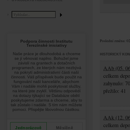
O PROJEKTU HOLOCAUST.CZ
Poslední změna: 02
HISTORICKÝ KO
AAb (05. 06
celkem depo
zahynulo: 7
přežilo: 41
AAk (12. 06
celkem depo