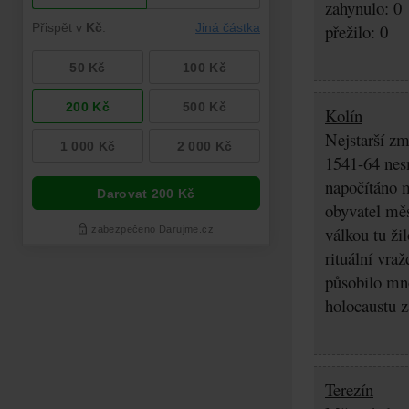
zahynulo: 0
přežilo: 0
Kolín
Nejstarší zm
1541-64 nes
napočítáno 
obyvatel měs
válkou tu ži
rituální vra
působilo mn
holocaustu z
Terezín