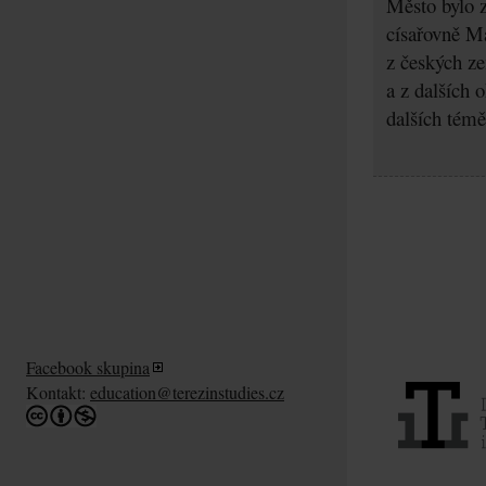
Město bylo z
císařovně Ma
z českých z
a z dalších 
dalších témě
Facebook skupina
Kontakt:
education@terezinstudies.cz