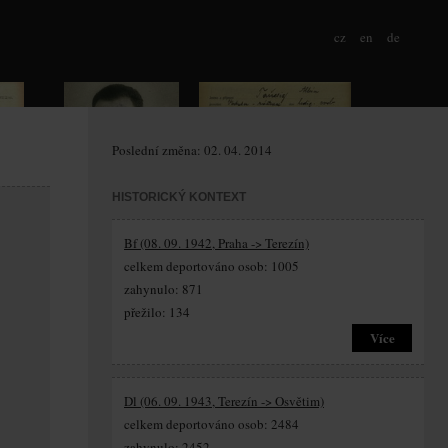
cz
en
de
Poslední změna: 02. 04. 2014
HISTORICKÝ KONTEXT
Bf (08. 09. 1942, Praha -> Terezín)
celkem deportováno osob: 1005
zahynulo: 871
přežilo: 134
Více
Dl (06. 09. 1943, Terezín -> Osvětim)
celkem deportováno osob: 2484
zahynulo: 2452