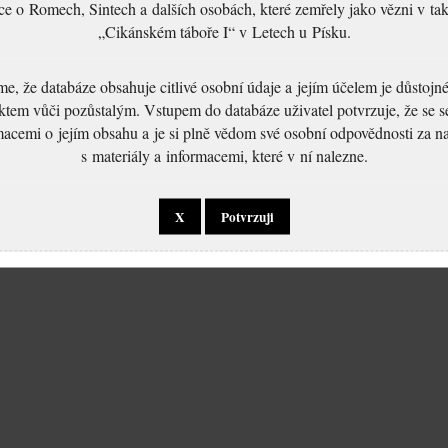
ce o Romech, Sintech a dalších osobách, které zemřely jako vězni v t
„Cikánském táboře I“ v Letech u Písku.
, že databáze obsahuje citlivé osobní údaje a jejím účelem je důstoj
ktem vůči pozůstalým. Vstupem do databáze uživatel potvrzuje, že se 
macemi o jejím obsahu a je si plně vědom své osobní odpovědnosti za n
s materiály a informacemi, které v ní nalezne.
X
Potvrzuji