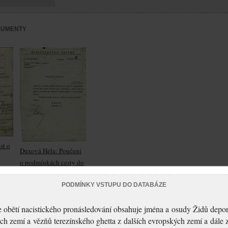
KUMENTY
st o
Duxová Hela: Poučení
o podmínkách cesty do
Teplic-Šanova
PODMÍNKY VSTUPU DO DATABÁZE
 obětí nacistického pronásledování obsahuje jména a osudy Židů depo
ch zemí a vězňů terezínského ghetta z dalších evropských zemí a dále 