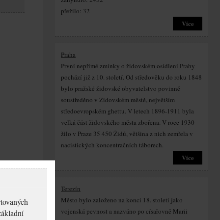
přežilo: 32
Více
Praha
První nepřímé zmínky o židovském osídlení Prahy
pochází již z 10. století. Od středověku do roku 1848
bylo pražské židovské obyvatelstvo povinně
soustředěno v Židovském městě, největším
středoevropském ghettu. V letech 1896-1911 byla
velká část židovského města zbořena. V roce 1930
žilo v Praze 35 450 Židů, většina z nich zemřela v
nacistických koncentračních táborech.
Více
Terezín
Město bylo založeno na konci 18. století jako
rtovaných
vojenská pevnost a nazváno po císařovně Marii
základní