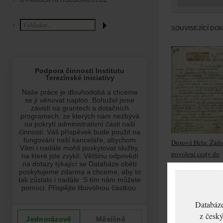
O PROJEKTU HOLOCAUST.CZ
SOUVISEJÍCÍ DO
Duxová Hela: Žádo
povolení cesty do
Teplic-Šanova
Databáze
z český