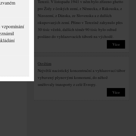
Terezii. V listopadu 1941 v něm bylo zřízeno ghetto
akzvaném
pro Židy z českých zemí, z Německa, z Rakouska, z
Nizozemí, z Dánska, ze Slovenska a z dalších
okupovaných zemí. Přímo v Terezíně zahynulo přes
né vzpomínání
30 tisíc vězňů, dalších téměr 90 tisíc bylo odtud
seznámil
posláno do vyhlazovacích táborů na východě.
akládání
Více
Osvětim
Největší nacistický koncentrační a vyhlazovací tábor
vybavený plynovými komorami, do něhož
směřovaly transporty z celé Evropy.
Více