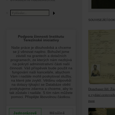
O PROJEKTU HOLOCAUST.CZ
SOUVISEJÍCÍ DO
Donebauer Jiří: Žá
o vydání cestovní
pasu