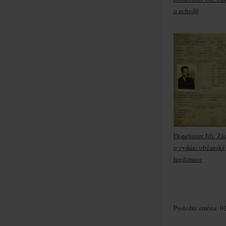
o nehodě
Donebauer Jiří: Žá
o vydání občanské
legitimace
Poslední změna: 02