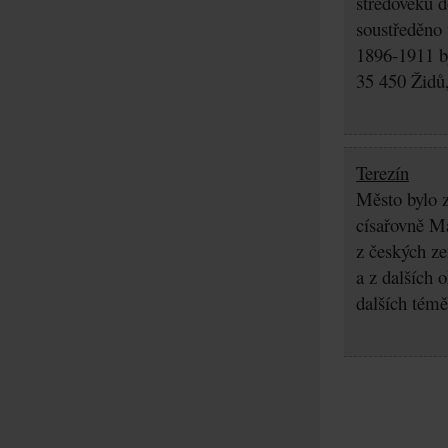
středověku d
soustředěno
1896-1911 by
35 450 Židů,
Terezín
Město bylo z
císařovně Ma
z českých z
a z dalších 
dalších témě