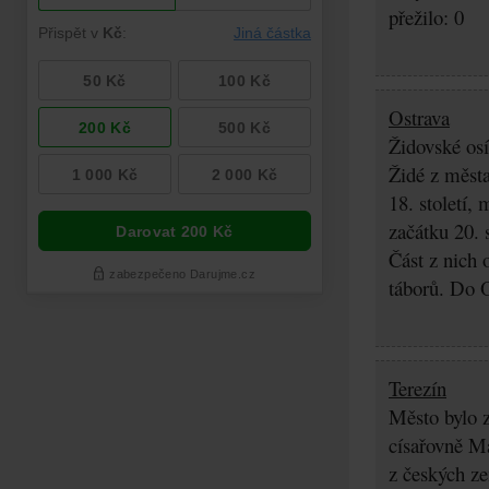
přežilo: 0
Ostrava
Židovské osí
Židé z města
18. století,
začátku 20. 
Část z nich 
táborů. Do O
Terezín
Město bylo z
císařovně Ma
z českých z