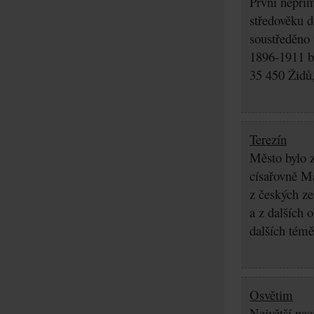
První nepřím
středověku d
soustředěno
1896-1911 by
35 450 Židů,
Terezín
Město bylo z
císařovně Ma
z českých z
a z dalších 
dalších témě
Osvětim
Největší nac