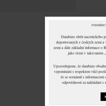
PODMÍNK
Databáze obětí nacistického 
deportovaných z českých zemí a v
zemí a dále základní informace o R
jako vězni v takzvaném „
Upozorňujeme, že databáze obsahuje
vzpomínání s respektem vůči pozůs
že se seznámil s informacemi 
odpovědnosti za nakládání s m