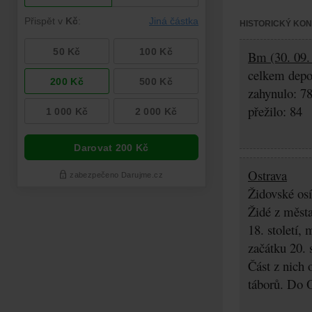
HISTORICKÝ KO
Bm (30. 09. 
celkem depo
zahynulo: 7
přežilo: 84
Ostrava
Židovské osí
Židé z města
18. století,
začátku 20. 
Část z nich 
táborů. Do O