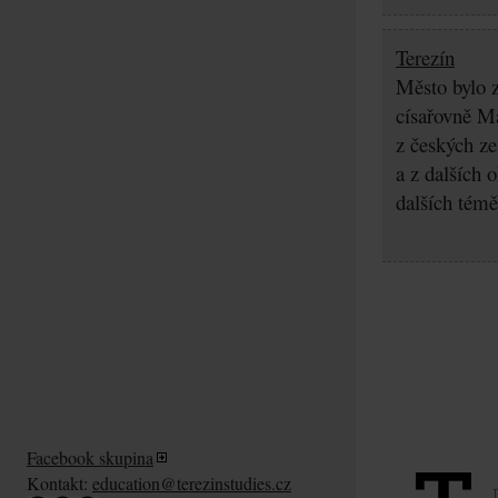
Terezín
Město bylo z
císařovně Ma
z českých z
a z dalších 
dalších témě
Facebook skupina
Kontakt:
education@terezinstudies.cz