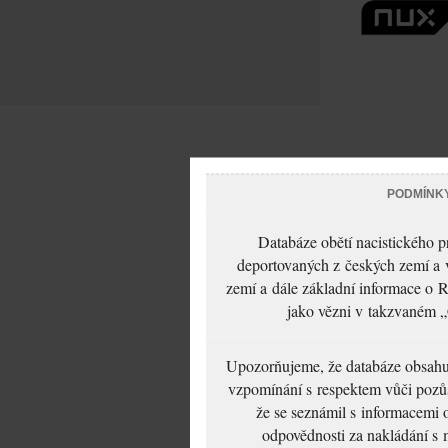
PODMÍNK
Databáze obětí nacistického 
deportovaných z českých zemí a v
zemí a dále základní informace o R
jako vězni v takzvaném „
Upozorňujeme, že databáze obsahuje
vzpomínání s respektem vůči pozůs
že se seznámil s informacemi 
odpovědnosti za nakládání s m