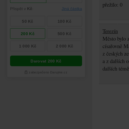
přežilo: 0
Terezín
Město bylo z
císařovně Ma
z českých z
a z dalších 
dalších témě