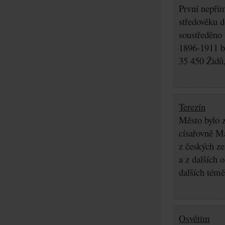
První nepřím
středověku d
soustředěno
1896-1911 by
35 450 Židů,
Terezín
Město bylo z
císařovně Ma
z českých z
a z dalších 
dalších témě
Osvětim