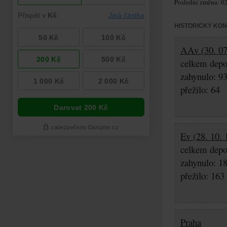
Poslední změna: 02
HISTORICKÝ KO
AAv (30. 07.
celkem depo
zahynulo: 9
přežilo: 64
Ev (28. 10. 
celkem depo
zahynulo: 1
přežilo: 163
Praha