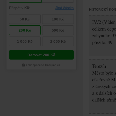
HISTORICKÝ KO
IV/2 (Vídeň 
celkem depo
zahynulo: 9
přežilo: 49
Terezín
Město bylo z
císařovně Ma
z českých z
a z dalších 
dalších témě