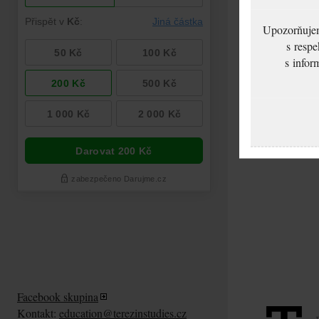
Upozorňujeme
s respe
s infor
Facebook skupina
Kontakt:
education@terezinstudies.cz