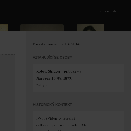
cz
en
de
Poslední změna: 02. 04. 2014
VZTAHUJÍCÍ SE OSOBY
Robert Stricker
– příbuzný(á)
Narozen 16. 08. 1879.
Zahynul.
HISTORICKÝ KONTEXT
IV/11 (Vídeň -> Terezín)
celkem deportováno osob: 1316