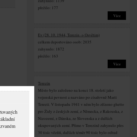
zahynulo: 1139
přežilo: 177
Více
Ev (28. 10. 1944, Terezín -> Osvětim)
celkem deportováno osob: 2035
zahynulo: 1872
přežilo: 163
Více
Terezín
Město bylo založeno na konci 18. století jako
vojenská pevnost a nazváno po císařovně Marii
Terezii. V listopadu 1941 v něm bylo zřízeno ghetto
rtovaných
pro Židy z českých zemí, z Německa, z Rakouska, z
základní
Nizozemí, z Dánska, ze Slovenska a z dalších
akzvaném
okupovaných zemí. Přímo v Terezíně zahynulo přes
30 tisíc vězňů, dalších téměr 90 tisíc bylo odtud