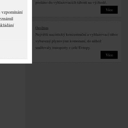
posláno do vyhlazovacích táborů na východě.
Více
né vzpomínání
seznámil
akládání
Osvětim
Největší nacistický koncentrační a vyhlazovací tábor
vybavený plynovými komorami, do něhož
směřovaly transporty z celé Evropy.
Více