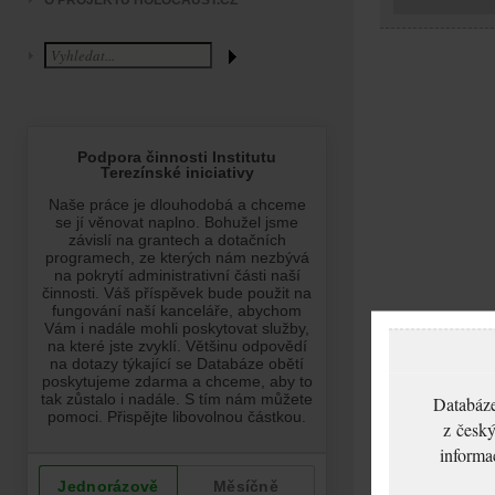
O PROJEKTU HOLOCAUST.CZ
Databáze
z český
informa