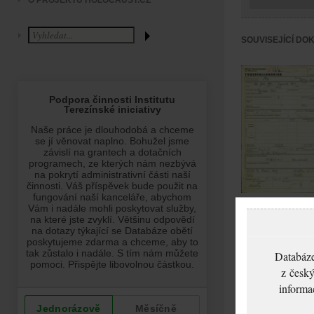
O PROJEKTU HOLOCAUST.CZ
SOUVISEJÍCÍ DO
Otto Hedwig:
Oznámení o úmrtí,
ghetto Terezín
Databáze
z český
informa