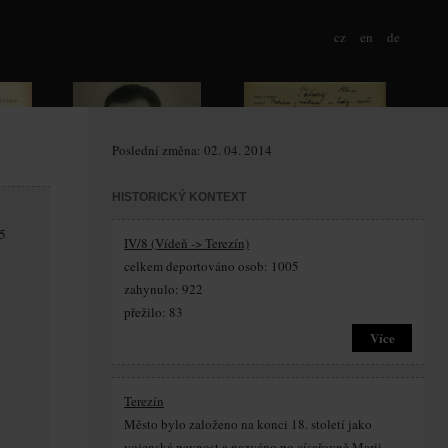
cz
en
de
Poslední změna: 02. 04. 2014
HISTORICKÝ KONTEXT
/5
IV/8 (Vídeň -> Terezín)
celkem deportováno osob: 1005
zahynulo: 922
přežilo: 83
Více
Terezín
Město bylo založeno na konci 18. století jako
vojenská pevnost a nazváno po císařovně Marii