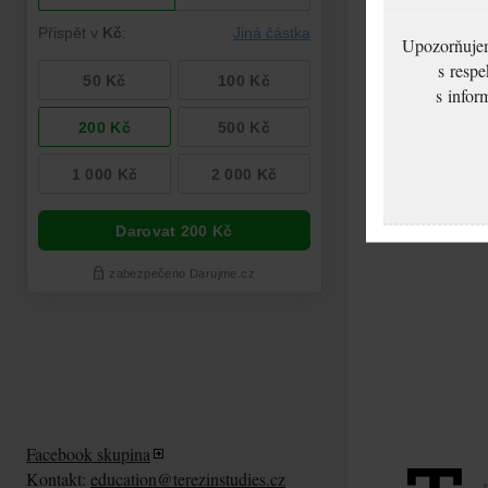
Upozorňujeme
s respe
s infor
Facebook skupina
Kontakt:
education@terezinstudies.cz