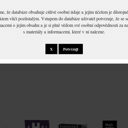
, že databáze obsahuje citlivé osobní údaje a jejím účelem je důstoj
ktem vůči pozůstalým. Vstupem do databáze uživatel potvrzuje, že se 
macemi o jejím obsahu a je si plně vědom své osobní odpovědnosti za n
s materiály a informacemi, které v ní nalezne.
X
Potvrzuji