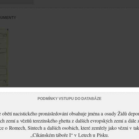
KUMENTY
PODMÍNKY VSTUPU DO DATABÁZE
 obětí nacistického pronásledování obsahuje jména a osudy Židů depo
ch zemí a vězňů terezínského ghetta z dalších evropských zemí a dále 
ce o Romech, Sintech a dalších osobách, které zemřely jako vězni v t
„Cikánském táboře I“ v Letech u Písku.