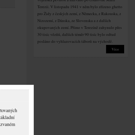
Terezii. V listopadu 1941 v něm bylo zřízeno ghetto
pro Židy z českých zemí, z Německa, z Rakouska, z
Nizozemí, z Dánska, ze Slovenska a z dalších
okupovaných zemí. Přímo v Terezíně zahynulo přes
30 tisíc vězňů, dalších téměr 90 tisíc bylo odtud
posláno do vyhlazovacích táborů na východě.
Více
rtovaných
základní
akzvaném