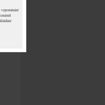
né vzpomínání
seznámil
akládání