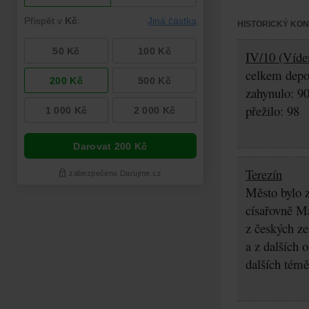
HISTORICKÝ KO
IV/10 (Víde
celkem depo
zahynulo: 9
přežilo: 98
Terezín
Město bylo z
císařovně Ma
z českých z
a z dalších 
dalších témě