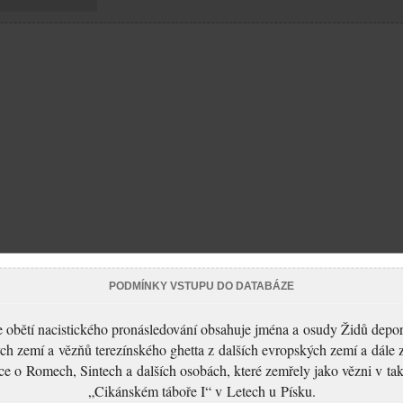
PODMÍNKY VSTUPU DO DATABÁZE
 obětí nacistického pronásledování obsahuje jména a osudy Židů depo
ch zemí a vězňů terezínského ghetta z dalších evropských zemí a dále 
ce o Romech, Sintech a dalších osobách, které zemřely jako vězni v t
„Cikánském táboře I“ v Letech u Písku.