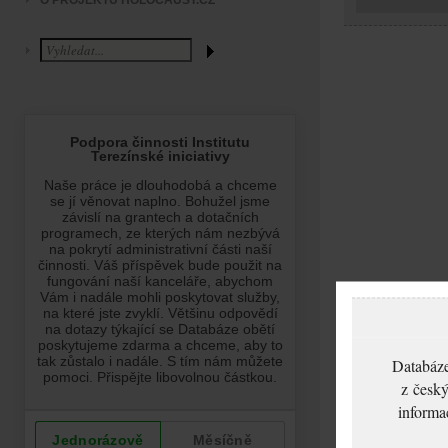
O PROJEKTU HOLOCAUST.CZ
Databáze
z český
informa