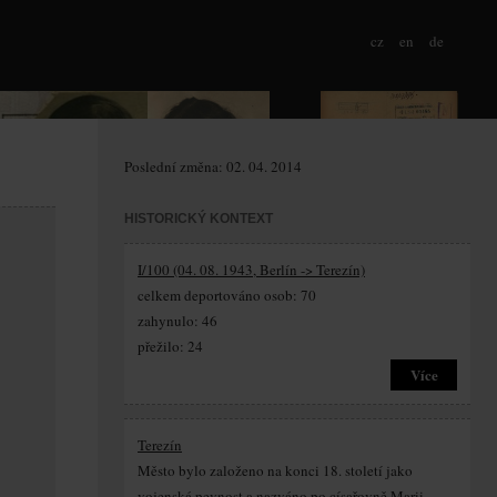
cz
en
de
Poslední změna: 02. 04. 2014
HISTORICKÝ KONTEXT
I/100 (04. 08. 1943, Berlín -> Terezín)
celkem deportováno osob: 70
zahynulo: 46
přežilo: 24
Více
Terezín
Město bylo založeno na konci 18. století jako
vojenská pevnost a nazváno po císařovně Marii