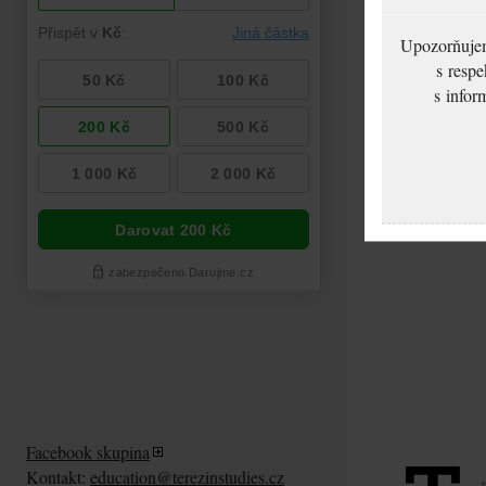
Upozorňujeme
s respe
s infor
Facebook skupina
Kontakt:
education@terezinstudies.cz