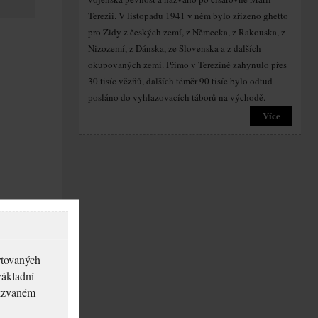
Terezii. V listopadu 1941 v něm bylo zřízeno ghetto
pro Židy z českých zemí, z Německa, z Rakouska, z
Nizozemí, z Dánska, ze Slovenska a z dalších
okupovaných zemí. Přímo v Terezíně zahynulo přes
30 tisíc vězňů, dalších téměr 90 tisíc bylo odtud
posláno do vyhlazovacích táborů na východě.
Více
rtovaných
základní
akzvaném