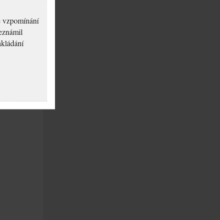
né vzpomínání
seznámil
akládání