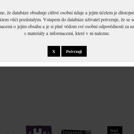
, že databáze obsahuje citlivé osobní údaje a jejím účelem je důstoj
ktem vůči pozůstalým. Vstupem do databáze uživatel potvrzuje, že se 
macemi o jejím obsahu a je si plně vědom své osobní odpovědnosti za n
s materiály a informacemi, které v ní nalezne.
X
Potvrzuji