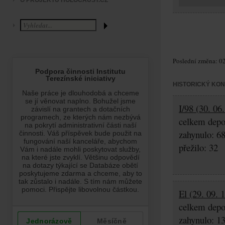
O PROJEKTU HOLOCAUST.CZ
Poslední změna: 02
HISTORICKÝ KO
I/98 (30. 06
celkem depo
zahynulo: 6
přežilo: 32
El (29. 09. 
celkem depo
zahynulo: 1