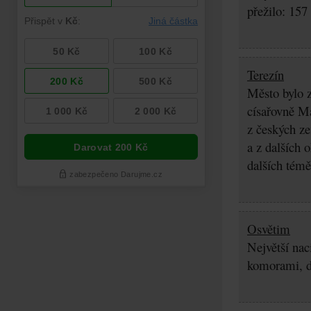
přežilo: 157
Terezín
Město bylo z
císařovně Ma
z českých z
a z dalších 
dalších témě
Osvětim
Největší nac
komorami, d