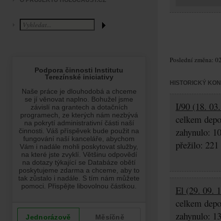
O PROJEKTU HOLOCAUST.CZ
Poslední změna: 02
HISTORICKÝ KO
I/90 (18. 03
celkem depo
zahynulo: 1
přežilo: 221
El (29. 09. 
celkem depo
zahynulo: 1