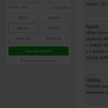
přežilo: 157
Terezín
Město bylo z
císařovně Ma
z českých z
a z dalších 
dalších témě
Osvětim
Největší nac
komorami, d