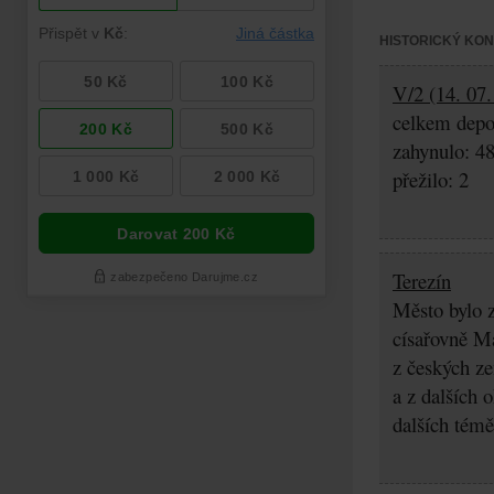
HISTORICKÝ KO
V/2 (14. 07.
celkem depo
zahynulo: 4
přežilo: 2
Terezín
Město bylo z
císařovně Ma
z českých z
a z dalších 
dalších témě