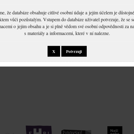
, že databáze obsahuje citlivé osobní údaje a jejím účelem je důstoj
ktem vůči pozůstalým. Vstupem do databáze uživatel potvrzuje, že se 
macemi o jejím obsahu a je si plně vědom své osobní odpovědnosti za n
s materiály a informacemi, které v ní nalezne.
X
Potvrzuji