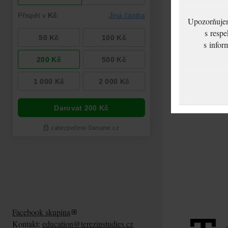
Upozorňujeme
s respe
s infor
Facebook skupina
Kontakt:
education@terezinstudies.cz