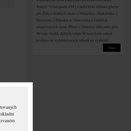
Terezii. V listopadu 1941 v něm bylo zřízeno ghetto
pro Židy z českých zemí, z Německa, z Rakouska, z
Nizozemí, z Dánska, ze Slovenska a z dalších
okupovaných zemí. Přímo v Terezíně zahynulo přes
30 tisíc vězňů, dalších téměr 90 tisíc bylo odtud
posláno do vyhlazovacích táborů na východě.
Více
rtovaných
základní
akzvaném