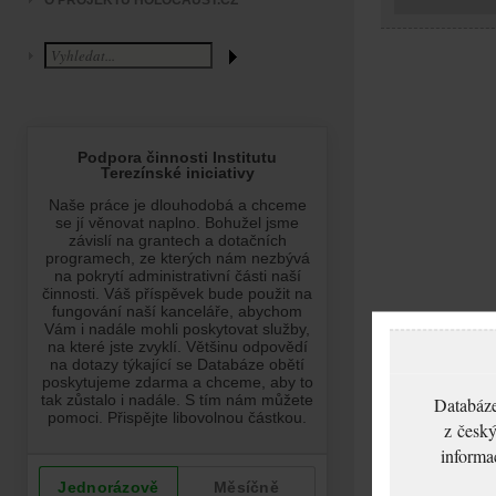
O PROJEKTU HOLOCAUST.CZ
Databáze
z český
informa