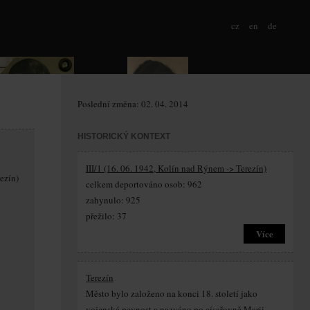
cz
en
de
Poslední změna: 02. 04. 2014
HISTORICKÝ KONTEXT
III/1 (16. 06. 1942, Kolín nad Rýnem -> Terezín)
rezín)
celkem deportováno osob: 962
zahynulo: 925
přežilo: 37
Více
Terezín
Město bylo založeno na konci 18. století jako
vojenská pevnost a nazváno po císařovně Marii