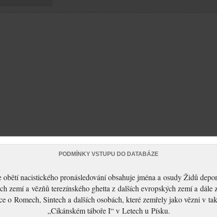
PODMÍNKY VSTUPU DO DATABÁZE
 obětí nacistického pronásledování obsahuje jména a osudy Židů depo
ch zemí a vězňů terezínského ghetta z dalších evropských zemí a dále 
ce o Romech, Sintech a dalších osobách, které zemřely jako vězni v t
„Cikánském táboře I“ v Letech u Písku.