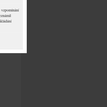
né vzpomínání
seznámil
akládání