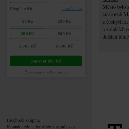
Město bylo z
císařovně Ma
z českých z
a z dalších 
dalších témě
Facebook skupina
Kontakt:
education@terezinstudies.cz