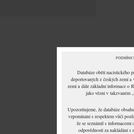
PODMÍNK
Databáze obětí nacistického 
deportovaných z českých zemí a v
zemí a dále základní informace o R
jako vězni v takzvaném „
Upozorňujeme, že databáze obsahuje
vzpomínání s respektem vůči pozůs
že se seznámil s informacemi 
odpovědnosti za nakládání s m