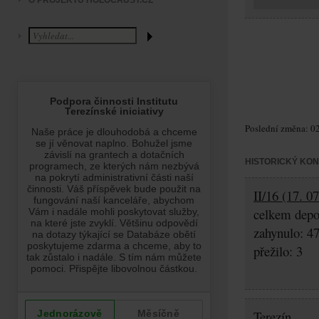
O PROJEKTU HOLOCAUST.CZ
Poslední změna: 02
HISTORICKÝ KO
II/16 (17. 0
celkem depo
zahynulo: 4
přežilo: 3
Terezín